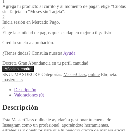
1
Agrega tu producto al carrito y al momento de pagar, elige “Cuotas
sin Tarjeta” o “Meses sin Tarjeta”.
2
Inicia sesión en Mercado Pago.
3
Elige la cantidad de pagos que se adapten mejor a ti ¡y listo!
Crédito sujeto a aprobación.
¿Tienes dudas? Consulta nuestra
Ayuda
.
Decreta Gran Abundancia en tu perfil cantidad
Añadir al carrito
SKU:
MASDECRE
Categorías:
MasterClass
,
online
Etiqueta:
masterclass
Descripción
Valoraciones (0)
Descripción
Esta MasterClass online te ayudará a gestionar tu cuenta de
Instagram como un profesional, aportándote herramientas,
estrategias y objetivos para que tu negocio crezca de manera eficaz.