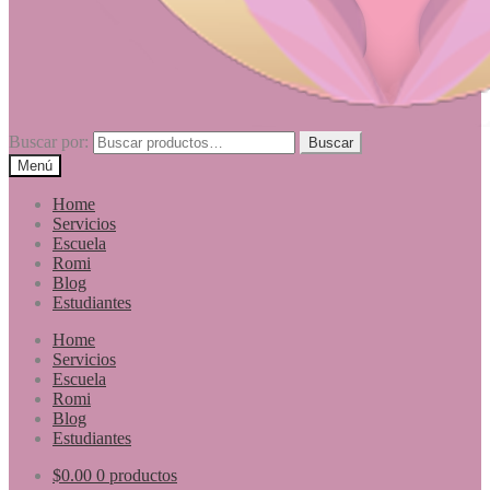
Buscar por:
Buscar
Menú
Home
Servicios
Escuela
Romi
Blog
Estudiantes
Home
Servicios
Escuela
Romi
Blog
Estudiantes
$
0.00
0 productos