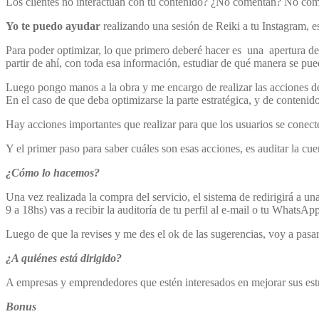
Los clientes no interactúan con tu contenido? ¿No comentan? No compa
Yo te puedo ayudar
realizando una sesión de Reiki a tu Instagram, es
Para poder optimizar, lo que primero deberé hacer es una apertura d
partir de ahí, con toda esa información, estudiar de qué manera se pue
Luego pongo manos a la obra y me encargo de realizar las acciones den
En el caso de que deba optimizarse la parte estratégica, y de contenido
Hay acciones importantes que realizar para que los usuarios se conect
Y el primer paso para saber cuáles son esas acciones, es auditar la cu
¿Cómo lo hacemos?
Una vez realizada la compra del servicio, el sistema de redirigirá a
9 a 18hs) vas a recibir la auditoría de tu perfil al e-mail o tu WhatsAp
Luego de que la revises y me des el ok de las sugerencias, voy a pasar
¿A quiénes está dirigido?
A empresas y emprendedores que estén interesados en mejorar sus estr
Bonus