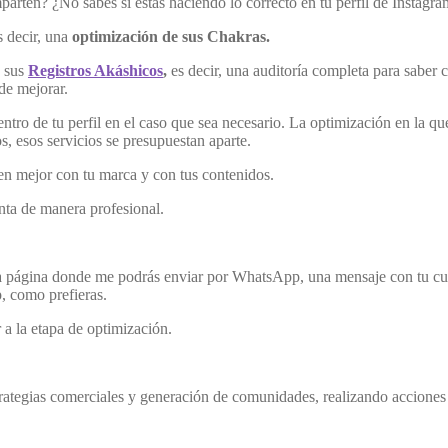
rten? ¿No sabés si estás haciendo lo correcto en tu perfil de Instagr
 decir, una
optimización de sus Chakras.
e sus
Registros Akáshicos
,
es decir, una auditoría completa para saber
de mejorar.
tro de tu perfil en el caso que sea necesario. La optimización en la qu
s, esos servicios se presupuestan aparte.
en mejor con tu marca y con tus contenidos.
enta de manera profesional.
 una página donde me podrás enviar por WhatsApp, una mensaje con tu cu
p, como prefieras.
 a la etapa de optimización.
ategias comerciales y generación de comunidades, realizando acciones qu