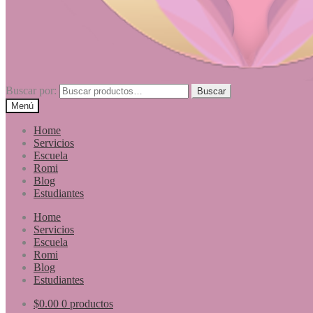
Buscar por:
Buscar
Menú
Home
Servicios
Escuela
Romi
Blog
Estudiantes
Home
Servicios
Escuela
Romi
Blog
Estudiantes
$
0.00
0 productos