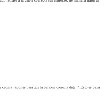
tado:
atraés a la gente correcta sin esfuerzo, de manera natural
.
e cocina japonés
para que la persona correcta diga:
“¡Esto es para