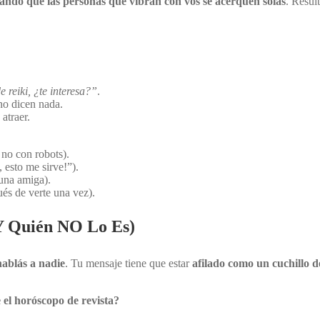
ando que las personas que vibran con vos se acerquen solas
. Resul
 reiki, ¿te interesa?”
.
no dicen nada.
atraer.
 no con robots).
 esto me sirve!”).
una amiga).
ués de verte una vez).
(Y Quién NO Lo Es)
hablás a nadie
. Tu mensaje tiene que estar
afilado como un cuchillo d
 el horóscopo de revista?