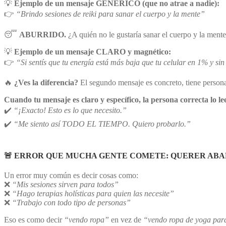
💡
Ejemplo de un mensaje GENÉRICO (que no atrae a nadie):
👉
“Brindo sesiones de reiki para sanar el cuerpo y la mente”
😴
ABURRIDO.
¿A quién no le gustaría sanar el cuerpo y la ment
💡
Ejemplo de un mensaje CLARO y magnético:
👉
“Si sentís que tu energía está más baja que tu celular en 1% y sin 
🔥
¿Ves la diferencia?
El segundo mensaje es concreto, tiene person
Cuando tu mensaje es claro y específico, la persona correcta lo le
✔️
“¡Exacto! Esto es lo que necesito.”
✔️
“Me siento así TODO EL TIEMPO. Quiero probarlo.”
🚨 ERROR QUE MUCHA GENTE COMETE: QUERER AB
Un error muy común es decir cosas como:
❌
“Mis sesiones sirven para todos”
❌
“Hago terapias holísticas para quien las necesite”
❌
“Trabajo con todo tipo de personas”
Eso es como decir
“vendo ropa”
en vez de
“vendo ropa de yoga para