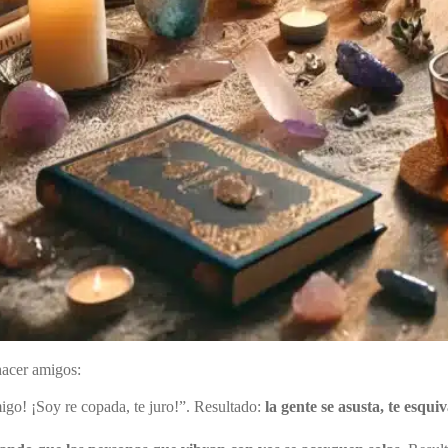
hacer amigos:
igo! ¡Soy re copada, te juro!”. Resultado:
la gente se asusta, te esqui