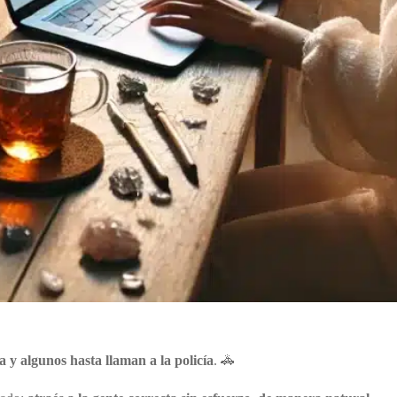
va y algunos hasta llaman a la policía
. 🚓