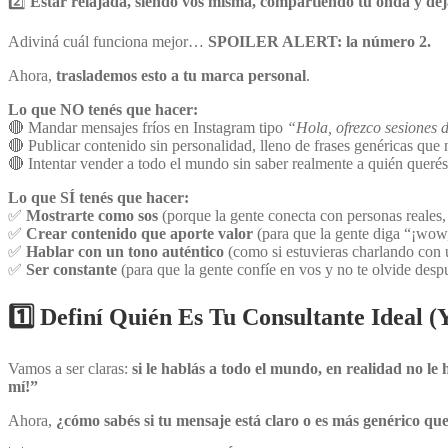
2️⃣
Estar relajada, siendo vos misma, compartiendo tu onda y dej
Adiviná cuál funciona mejor…
SPOILER ALERT: la número 2.
Ahora,
traslademos esto a tu marca personal
.
Lo que NO tenés que hacer:
🔴 Mandar mensajes fríos en Instagram tipo
“Hola, ofrezco sesiones de
🔴 Publicar contenido sin personalidad, lleno de frases genéricas que 
🔴 Intentar vender a todo el mundo sin saber realmente a quién querés 
Lo que SÍ tenés que hacer:
✅
Mostrarte como sos
(porque la gente conecta con personas reales,
✅
Crear contenido que aporte valor
(para que la gente diga “¡wow,
✅
Hablar con un tono auténtico
(como si estuvieras charlando con 
✅
Ser constante
(para que la gente confíe en vos y no te olvide desp
1️
⃣ Definí Quién Es Tu Consultante Ideal 
Vamos a ser claras:
si le hablás a todo el mundo, en realidad no le 
mí!”
Ahora,
¿cómo sabés si tu mensaje está claro o es más genérico que