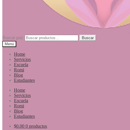
Buscar por:
Buscar
Menú
Home
Servicios
Escuela
Romi
Blog
Estudiantes
Home
Servicios
Escuela
Romi
Blog
Estudiantes
$
0.00
0 productos