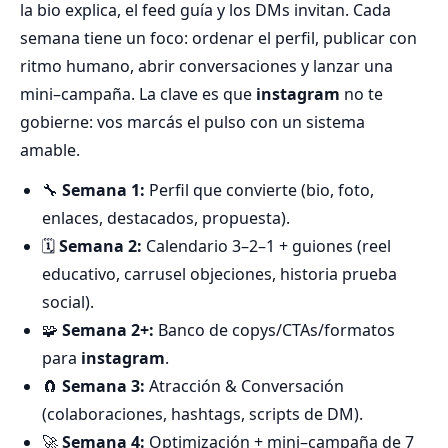
la bio explica, el feed guía y los DMs invitan. Cada
semana tiene un foco: ordenar el perfil, publicar con
ritmo humano, abrir conversaciones y lanzar una
mini–campaña. La clave es que
instagram
no te
gobierne: vos marcás el pulso con un sistema
amable.
🔧
Semana 1:
Perfil que convierte (bio, foto,
enlaces, destacados, propuesta).
🗓️
Semana 2:
Calendario 3–2–1 + guiones (reel
educativo, carrusel objeciones, historia prueba
social).
🧩
Semana 2+:
Banco de copys/CTAs/formatos
para
instagram
.
🧲
Semana 3:
Atracción & Conversación
(colaboraciones, hashtags, scripts de DM).
🚀
Semana 4:
Optimización + mini–campaña de 7