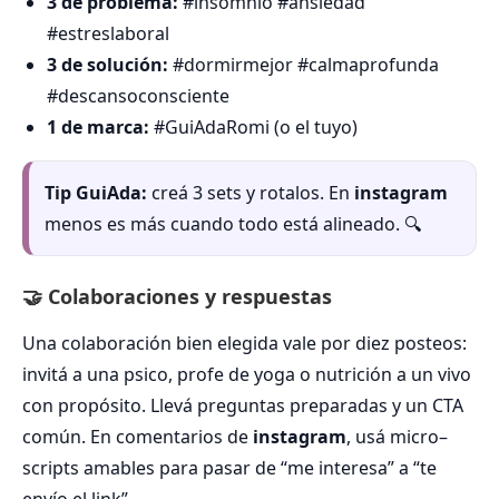
3 de problema:
#insomnio #ansiedad
#estreslaboral
3 de solución:
#dormirmejor #calmaprofunda
#descansoconsciente
1 de marca:
#GuiAdaRomi (o el tuyo)
Tip GuiAda:
creá 3 sets y rotalos. En
instagram
menos es más cuando todo está alineado. 🔍
🤝 Colaboraciones y respuestas
Una colaboración bien elegida vale por diez posteos:
invitá a una psico, profe de yoga o nutrición a un vivo
con propósito. Llevá preguntas preparadas y un CTA
común. En comentarios de
instagram
, usá micro–
scripts amables para pasar de “me interesa” a “te