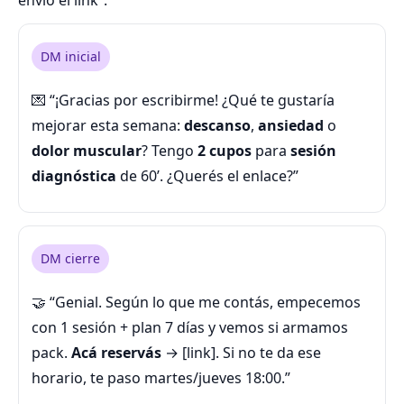
envío el link”.
DM inicial
💌 “¡Gracias por escribirme! ¿Qué te gustaría
mejorar esta semana:
descanso
,
ansiedad
o
dolor muscular
? Tengo
2 cupos
para
sesión
diagnóstica
de 60’. ¿Querés el enlace?”
DM cierre
🤝 “Genial. Según lo que me contás, empecemos
con 1 sesión + plan 7 días y vemos si armamos
pack.
Acá reservás
→ [link]. Si no te da ese
horario, te paso martes/jueves 18:00.”