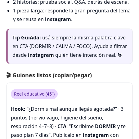
2 historias: prueba social, Q&A, detrás de escena.
1 pieza larga: responde la gran pregunta del tema
y se reusa en
instagram
.
Tip GuiAda:
usá siempre la misma palabra clave
en CTA (DORMIR / CALMA / FOCO). Ayuda a filtrar
desde
instagram
quién tiene intención real. 🎯
🎬 Guiones listos (copiar/pegar)
Reel educativo (45”)
Hook:
“¿Dormís mal aunque llegás agotada?” · 3
puntos (nervio vago, higiene del sueño,
respiración 4–7–8) ·
CTA
: “Escribime
DORMIR
y te
paso plan 7 días”. Publicalo en
instagram
con