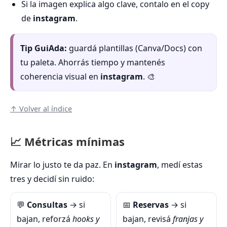
Si la imagen explica algo clave, contalo en el copy
de
instagram
.
Tip GuiAda:
guardá plantillas (Canva/Docs) con
tu paleta. Ahorrás tiempo y mantenés
coherencia visual en
instagram
. 🎨
↑ Volver al índice
📈 Métricas mínimas
Mirar lo justo te da paz. En
instagram
, medí estas
tres y decidí sin ruido:
💬
Consultas
→ si
📅
Reservas
→ si
bajan, reforzá
hooks y
bajan, revisá
franjas y